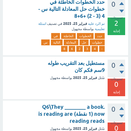
حدد الخطوات الخاطئة في
0
خطوات حل المعادلة التالية س -
4 (3 - 2) +6+8
تصويتات
2
فبراير 25، 2025
تم الرد عليه
في تصنيف
اسئلة
تعليمية
بواسطة
مجهول
إجابة
حدد
الخطوات
الخاطئة
في
خطوات
حل
المعادلة
التالية
س
8
6
2
3
4
-
مستطيل بعد التقريب طوله
0
9سم فكم كان
فبراير 25، 2025
سُئل
بواسطة
مجهول
تصويتات
0
إجابة
.Q6\They ________ a book
0
now (1 نقطة) is reading are
reading reads
تصويتات
0
فبراير 25، 2025
سُئل
بواسطة
مجهول