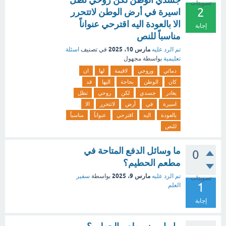
تصويتات
2
اسيرة في أرض الوطن لاتتحرر
الا بالعودة اليه اقترحي عنواناً
إجابة
مناسباً للنص
مارس 10، 2025
تم الرد عليه
في تصنيف
اسئلة
تعليمية
بواسطة
مجهول
دمائي
وروحي
لاقيمة
لها
ان
كان
الوطن
بحاجة
اليها
قد
يغادر
جسدي
لكن
روحي
تظل
اسيرة
في
أرض
لاتتحرر
الا
بالعودة
اليه
اقترحي
عنواناً
مناسباً
للنص
ما وسائل الدفع المتاحة في
0
مطعم الحطيم؟
مارس 9، 2025
تم الرد عليه
بواسطة
سفير
تصويتات
1
العلم
إجابة