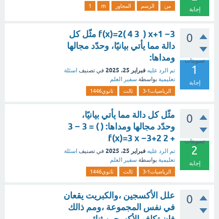
من
الرسم
المجاور
m
1
إجابة
f(x)=2( 4 3 ​ ) x+1 −3 مثّل كل
0
دالة مما يأتي بيانيًا، وحدّد مجالها
ومداها:
تصويتات
1
فبراير 25، 2025
تم الرد عليه
في تصنيف
اسئلة
تعليمية
بواسطة
سفير العلم
إجابة
الرياضيات1-3
ثالث
ثانوي1446
مثّل كل دالة مما يأتي بيانيًا،
0
وحدّد مجالها ومداها: ( ) = 3 − 3
+ 2 f(x)=3 x −3+2
تصويتات
2
فبراير 25، 2025
تم الرد عليه
في تصنيف
اسئلة
تعليمية
بواسطة
سفير العلم
إجابة
الرياضيات1-3
ثالث
ثانوي1446
علل الأكسجين ،والكبريت يقعان
0
في نفس المجموعة ،ومم ذالك
فإن تكافو الأكسجين ثنائي