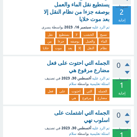
يستطيع نقل الماء والعمل
تصويتات
2
بوصفه جزءا من نظام النقل إلا
بعد موت خلايا
إجابة
سبتمبر 16، 2023
تم الرد عليه
بواسطة
يسرى
نسيج
الخشب
لا
يستطيع
نقل
الماء
والعمل
بوصفه
جزءا
من
نظام
النقل
إلا
بعد
موت
خلايا
الجمله التي احتوت على فعل
0
مضارع مرفوع هي
أغسطس 30، 2023
تم الرد عليه
في تصنيف
تصويتات
1
اسئلة تعليمية
بواسطة
سلام
الجمله
التي
احتوت
على
فعل
إجابة
مضارع
مرفوع
هي
الجمله التي اشتملت على
0
اسلوب نهي
أغسطس 30، 2023
تم الرد عليه
في تصنيف
تصويتات
1
اسئلة تعليمية
بواسطة
سلام