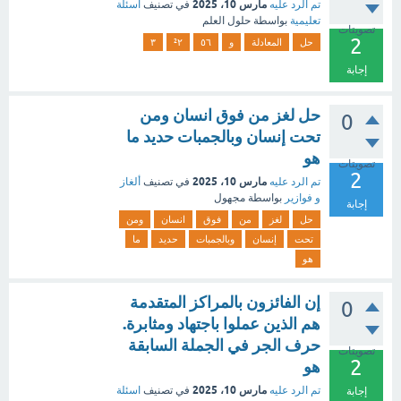
مارس 10، 2025
تم الرد عليه
في تصنيف
اسئلة
تعليمية
بواسطة
حلول العلم
تصويتات
2
حل
المعادلة
و
٥٦
²٢
٣
إجابة
حل لغز من فوق انسان ومن
0
تحت إنسان وبالجمبات حديد ما
هو
تصويتات
2
مارس 10، 2025
تم الرد عليه
في تصنيف
ألغاز
و فوازير
بواسطة
مجهول
إجابة
حل
لغز
من
فوق
انسان
ومن
تحت
إنسان
وبالجمبات
حديد
ما
هو
إن الفائزون بالمراكز المتقدمة
0
هم الذين عملوا باجتهاد ومثابرة.
حرف الجر في الجملة السابقة
تصويتات
2
هو
مارس 10، 2025
تم الرد عليه
في تصنيف
اسئلة
إجابة