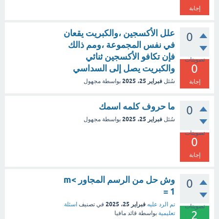
إجابة
علل الأكسجين ،والكبريت يقعان
0
في نفس المجموعة ،ومم ذالك
فإن تكافو الأكسجين ثنائي
تصويتات
0
والكبريت يصل إلى السداسي
فبراير 25، 2025
سُئل
بواسطة
مجهول
إجابة
ما حروف كلمه اسمك
0
فبراير 25، 2025
سُئل
بواسطة
مجهول
تصويتات
0
إجابة
وش حل من الرسم المجاور m<
0
1 =
فبراير 25، 2025
تم الرد عليه
في تصنيف
اسئلة
تصويتات
2
تعليمية
بواسطة
قائد مافيا