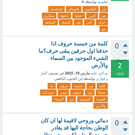
تعليمية
بواسطة
☕
إن
الفائزون
بالمراكز
المتقدمة
هم
الذين
عملوا
باجتهاد
ومثابرة
حرف
الجر
في
الجملة
السابقة
هو
كلمة من خمسة حروف اذا
0
حذفنا اول حرفين يبقى حرف؟ما
الشيء الموجود بين السماء
تصويتات
2
والأرض
مارس 10، 2025
تم الرد عليه
في تصنيف
ألغاز
إجابة
و فوازير
بواسطة
ابن الجنوب اليافعي
كلمة
من
خمسة
حروف
اذا
حذفنا
اول
حرفين
يبقى
حرف؟ما
الشيء
الموجود
بين
السماء
والأرض
دمائي وروحي لاقيمة لها ان كان
0
الوطن بحاجة اليها قد يغادر
جسدي الوطن لكن روحي تظل