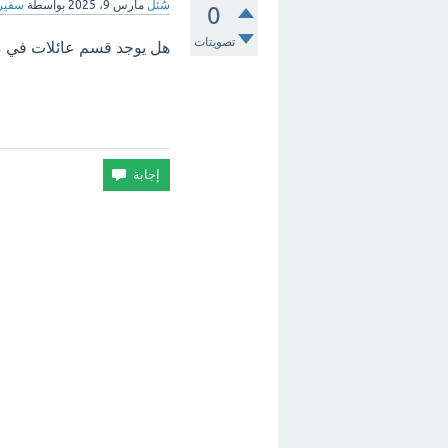
سُئل
مارس 9، 2025
بواسطة
سفير 
0
تصويتات
هل يوجد قسم عائلات في 