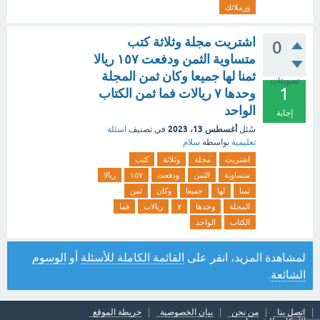
وزملائك
اشتريت مجلة وثلاثة كتب
0
متساوية الثمن ودفعت ١٥٧ ريالا
ثمنا لها جميعا وكان ثمن المجلة
تصويتات
1
وحدها ٧ ريالات فما ثمن الكتاب
الواحد
إجابة
أغسطس 13، 2023
سُئل
في تصنيف
اسئلة
تعليمية
بواسطة
سلام
اشتريت
مجلة
وثلاثة
كتب
متساوية
الثمن
ودفعت
١٥٧
ريالا
ثمنا
لها
جميعا
وكان
ثمن
المجلة
وحدها
٧
ريالات
فما
الكتاب
الواحد
لمشاهدة المزيد، انقر على
القائمة الكاملة للأسئلة
أو
الوسوم
الشائعة
.
اتصل بنا
من نحن
بيان الخصوصية
خريطة الموقع