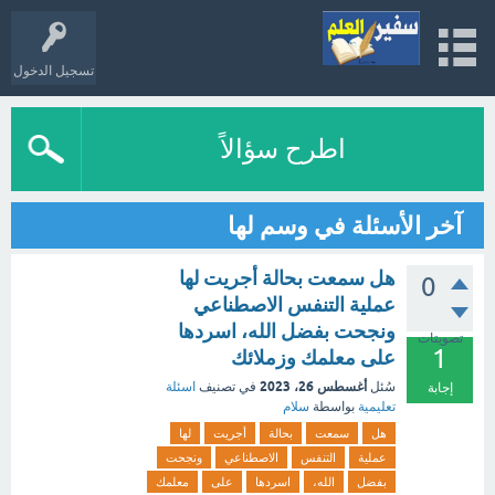
تسجيل الدخول
اطرح سؤالاً
آخر الأسئلة في وسم لها
هل سمعت بحالة أجريت لها
0
عملية التنفس الاصطناعي
ونجحت بفضل الله، اسردها
تصويتات
1
على معلمك وزملائك
أغسطس 26، 2023
سُئل
في تصنيف
اسئلة
إجابة
تعليمية
بواسطة
سلام
هل
سمعت
بحالة
أجريت
لها
عملية
التنفس
الاصطناعي
ونجحت
بفضل
الله،
اسردها
على
معلمك