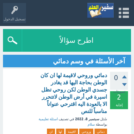
تسجيل الدخول
اطرح سؤالاً
آخر الأسئلة في وسم دمائي
دمائي وروحي لاقيمة لها ان كان
0
الوطن بحاجة اليها قد يغادر
جسدي الوطن لكن روحي تظل
تصويتات
2
اسيرة في أرض الوطن لاتتحرر
الا بالعودة اليه اقترحي عنواناً
إجابة
مناسباً للنص
سبتمبر 8، 2022
سُئل
في تصنيف
اسئلة تعليمية
بواسطة
سلام
دمائي
وروحي
لاقيمة
لها
ان