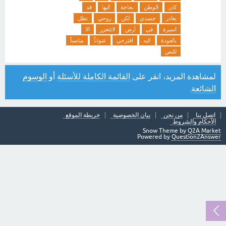
كان
الوطن
بحاجة
اليها
قد
يغادر
جسدي
لكن
روحي
تظل
اسيرة
في
أرض
لاتتحرر
الا
بالعودة
اليه
اقترحي
عنواناً
مناسباً
للنص
لمشاهدة المزيد، انقر على
القائمة الكاملة للأسئلة
أو
الوسوم
الشائعة
.
اتصل بنا
من نحن
بيان الخصوصية
خريطة الموقع
الأحكام والشروط
Snow Theme by
Q2A Market
Powered by
Question2Answer