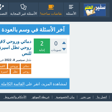
الأسئلة
نقاشات ساخنة!
الأسئلة غير المجابة
التصن
آخر الأسئلة في وسم بالعودة
دمائي وروحي لاقيم
2
0
روحي تظل اسيرة في
تصويتات
إجابة
للنص
سبتمبر 8، 2022
سُئل
في 
دمائي
وروحي
لاقيم
روحي
تظل
اسيرة
لمشاهدة المزيد، انقر على
القائمة الكاملة 
اتصل بنا
من نحن
بيان الخصوصية
خريطة الموقع
الأحكام والشروط