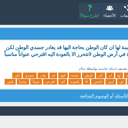
يفات
الأعضاء
اطرح سؤالاً
ة لها ان كان الوطن بحاجة اليها قد يغادر جسدي الوطن لكن
 أرض الوطن لاتتحرر الا بالعودة اليه اقترحي عنواناً مناسباً
تصنيف
اسئلة تعليمية
بواسطة
سلام
ة
لها
ان
كان
الوطن
بحاجة
اليها
قد
يغادر
جسدي
لكن
في
أرض
لاتتحرر
الا
بالعودة
اليه
اقترحي
عنواناً
مناسباً
للنص
للأسئلة
أو
الوسوم الشائعة
.