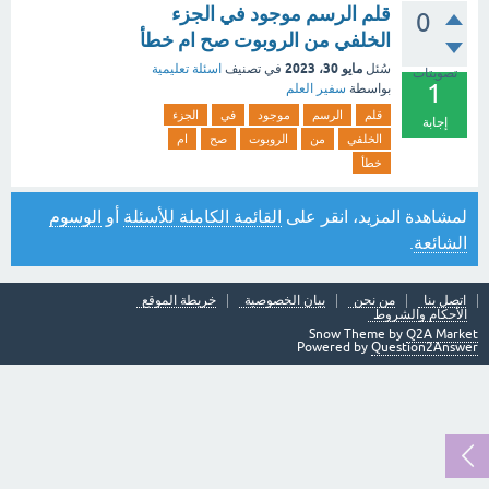
قلم الرسم موجود في الجزء
0
الخلفي من الروبوت صح ام خطأ
مايو 30، 2023
سُئل
في تصنيف
اسئلة تعليمية
تصويتات
1
بواسطة
سفير العلم
قلم
الرسم
موجود
في
الجزء
إجابة
الخلفي
من
الروبوت
صح
ام
خطأ
لمشاهدة المزيد، انقر على
القائمة الكاملة للأسئلة
أو
الوسوم
الشائعة
.
اتصل بنا
من نحن
بيان الخصوصية
خريطة الموقع
الأحكام والشروط
Snow Theme by
Q2A Market
Powered by
Question2Answer