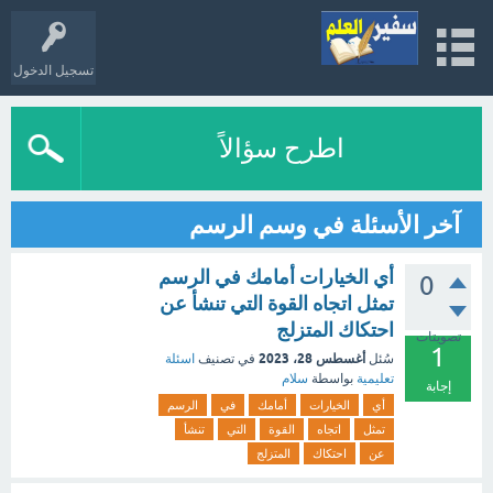
تسجيل الدخول
اطرح سؤالاً
آخر الأسئلة في وسم الرسم
أي الخيارات أمامك في الرسم
0
تمثل اتجاه القوة التي تنشأ عن
احتكاك المتزلج
تصويتات
1
أغسطس 28، 2023
سُئل
في تصنيف
اسئلة
تعليمية
بواسطة
سلام
إجابة
أي
الخيارات
أمامك
في
الرسم
تمثل
اتجاه
القوة
التي
تنشأ
عن
احتكاك
المتزلج