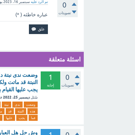
تم الرد عليه
سبتمبر 16، 2023
بو
0
تصويتات
عباره خاطئه ( *)
اسئلة متعلقة
وضعت ندى نبتة د
1
0
النبتة قد ماتت و
تصويتات
إجابة
يجب عليها القيام 
ديسمبر 25، 2022
سُئل
في
وضعت
ندى
نبتة
هذه
النبتة
قد
ما
فما
يجب
عليها
وش حل هل العبارة
1
0