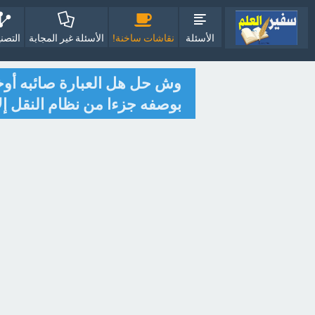
الأسئلة
نقاشات ساخنة!
الأسئلة غير المجابة
التصن
وش حل هل العبارة صائبه أوخ
بوصفه جزءا من نظام النقل إلا