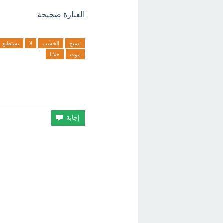
العبارة صحيحة.
نسيج
الخشب
لا
يستطيع
موت
خلايا