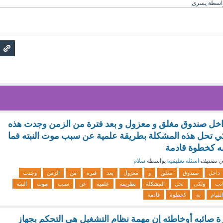
اسطة
يسرى
اخل صندوق مغلق و معزول و بعد فترة من الزمن وجدت هذه
لكي تحل هذه المشكلة بطريقة علمية عن سبب موت النبته فما
به كخطوة قادمة
 تصنيف
اسئلة تعليمية
بواسطة
سلام
داخل
صندوق
مغلق
و
معزول
بعد
فترة
من
الزمن
وجدت
تت
ولكي
تحل
المشكلة
بطريقة
علمية
عن
سبب
موت
النبته
القيام
به
كخطوة
قادمة
 صائبه أوخاطئه إن مهمة نظام التشغيل هي التحكم بجهاز