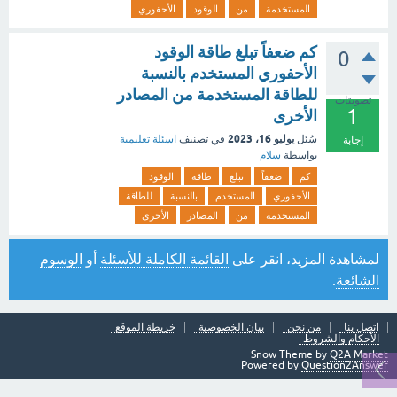
المستخدمة
من
الوقود
الأحفوري
كم ضعفاً تبلغ طاقة الوقود
0
الأحفوري المستخدم بالنسبة
للطاقة المستخدمة من المصادر
تصويتات
1
الأخرى
يوليو 16، 2023
سُئل
في تصنيف
اسئلة تعليمية
إجابة
بواسطة
سلام
كم
ضعفاً
تبلغ
طاقة
الوقود
الأحفوري
المستخدم
بالنسبة
للطاقة
المستخدمة
من
المصادر
الأخرى
لمشاهدة المزيد، انقر على
القائمة الكاملة للأسئلة
أو
الوسوم
الشائعة
.
اتصل بنا
من نحن
بيان الخصوصية
خريطة الموقع
الأحكام والشروط
Snow Theme by
Q2A Market
Powered by
Question2Answer