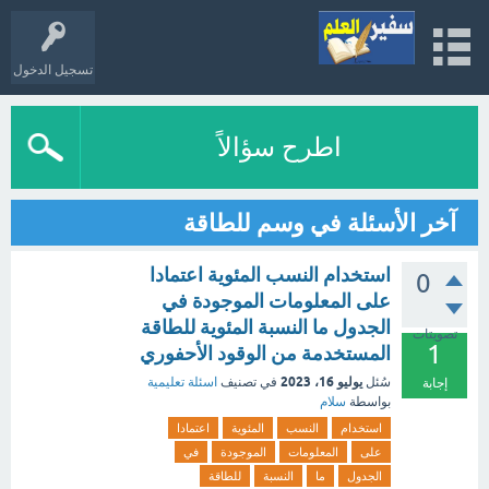
تسجيل الدخول
اطرح سؤالاً
آخر الأسئلة في وسم للطاقة
استخدام النسب المئوية اعتمادا
0
على المعلومات الموجودة في
الجدول ما النسبة المئوية للطاقة
تصويتات
1
المستخدمة من الوقود الأحفوري
يوليو 16، 2023
سُئل
في تصنيف
اسئلة تعليمية
إجابة
بواسطة
سلام
استخدام
النسب
المئوية
اعتمادا
على
المعلومات
الموجودة
في
الجدول
ما
النسبة
للطاقة