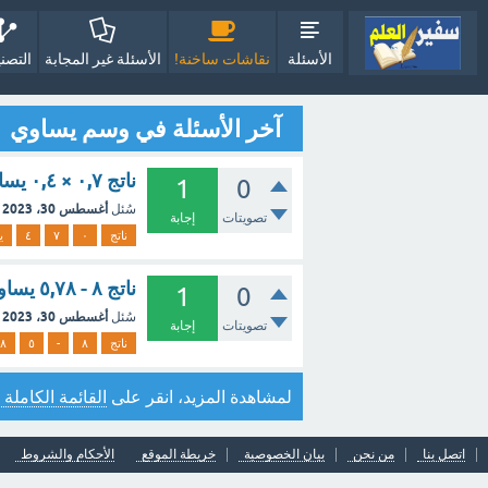
الأسئلة
نقاشات ساخنة!
الأسئلة غير المجابة
التصن
آخر الأسئلة في وسم يساوي
ناتج ٠,٧ × ٠,٤ يساوي
1
0
أغسطس 30، 2023
سُئل
تصويتات
إجابة
ناتج
٠
٧
٤
ي
ناتج ٨ - ٥,٧٨ يساوي
1
0
أغسطس 30، 2023
سُئل
تصويتات
إجابة
ناتج
٨
-
٥
٨
لمشاهدة المزيد، انقر على
القائمة الكاملة 
اتصل بنا
من نحن
بيان الخصوصية
خريطة الموقع
الأحكام والشروط