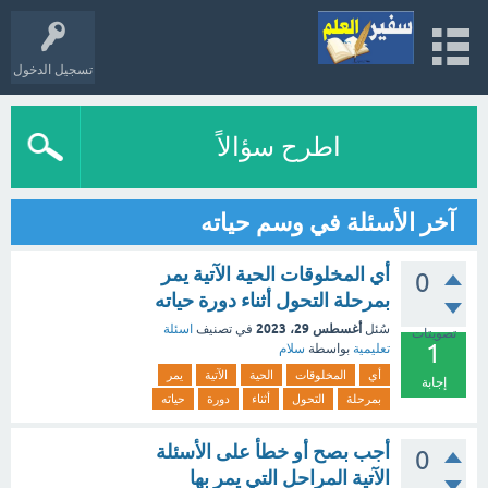
تسجيل الدخول
اطرح سؤالاً
آخر الأسئلة في وسم حياته
أي المخلوقات الحية الآتية يمر
0
بمرحلة التحول أثناء دورة حياته
أغسطس 29، 2023
سُئل
في تصنيف
اسئلة
تصويتات
1
تعليمية
بواسطة
سلام
أي
المخلوقات
الحية
الآتية
يمر
إجابة
بمرحلة
التحول
أثناء
دورة
حياته
أجب بصح أو خطأ على الأسئلة
0
الآتية المراحل التي يمر بها