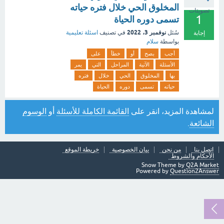
المخلوق الحي خلال فتره حياته
تصويتات
1
تسمى دوره الحياة
نوفمبر 3، 2022
سُئل
في تصنيف
اسئلة تعليمية
إجابة
بواسطة
سلام
أجب
بصح
أو
خطأ
على
الأسئلة
الآتية
المراحل
التي
يمر
بها
المخلوق
الحي
خلال
فتره
حياته
تسمى
دوره
الحياة
لمشاهدة المزيد، انقر على
القائمة الكاملة للأسئلة
أو
الوسوم
الشائعة
.
اتصل بنا
من نحن
بيان الخصوصية
خريطة الموقع
الأحكام والشروط
Snow Theme by
Q2A Market
Powered by
Question2Answer