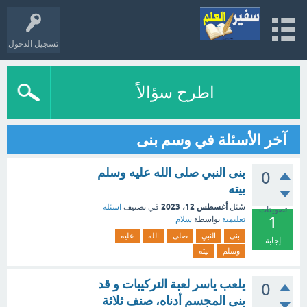
تسجيل الدخول
اطرح سؤالاً
آخر الأسئلة في وسم بنى
بنى النبي صلى الله عليه وسلم
0
بيته
أغسطس 12، 2023
سُئل
في تصنيف
اسئلة
تصويتات
1
تعليمية
بواسطة
سلام
بنى
النبي
صلى
الله
عليه
إجابة
وسلم
بيته
يلعب ياسر لعبة التركيبات و قد
0
بنى المجسم أدناه، صنف ثلاثة