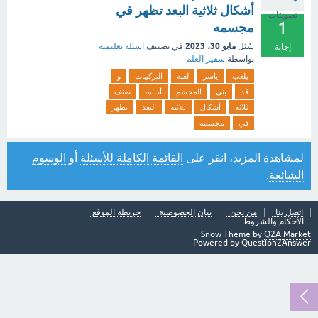
أشكال ثلاثية البعد تظهر في
تصويتات
1
مجسمه
مايو 30، 2023
سُئل
في تصنيف
اسئلة تعليمية
إجابة
بواسطة
سفير العلم
يلعب
ياسر
لعبة
التركيبات
و
قد
بنى
المجسم
أدناه،
صنف
ثلاثة
أشكال
ثلاثية
البعد
تظهر
في
مجسمه
لمشاهدة المزيد، انقر على
القائمة الكاملة للأسئلة
أو
الوسوم
الشائعة
.
اتصل بنا
من نحن
بيان الخصوصية
خريطة الموقع
الأحكام والشروط
Snow Theme by
Q2A Market
Powered by
Question2Answer