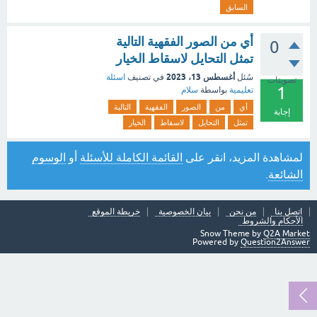
السابق
أي من الصور الفقهية التالية
0
تمثل التحايل لاسقاط الخيار
أغسطس 13، 2023
سُئل
في تصنيف
اسئلة
تصويتات
1
تعليمية
بواسطة
سلام
أي
من
الصور
الفقهية
التالية
إجابة
تمثل
التحايل
لاسقاط
الخيار
لمشاهدة المزيد، انقر على
القائمة الكاملة للأسئلة
أو
الوسوم
الشائعة
.
اتصل بنا
من نحن
بيان الخصوصية
خريطة الموقع
الأحكام والشروط
Snow Theme by
Q2A Market
Powered by
Question2Answer