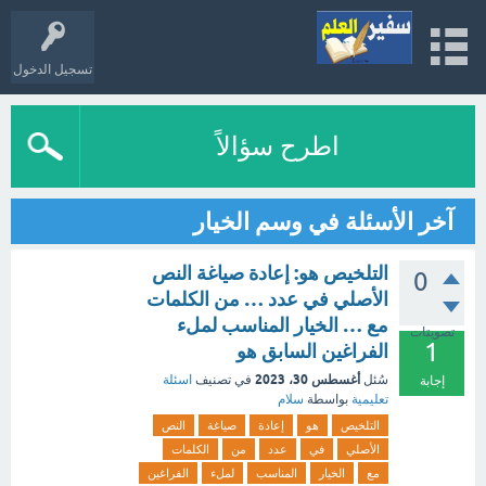
تسجيل الدخول
اطرح سؤالاً
آخر الأسئلة في وسم الخيار
التلخيص هو: إعادة صياغة النص
0
الأصلي في عدد … من الكلمات
مع … الخيار المناسب لملء
تصويتات
1
الفراغين السابق هو
أغسطس 30، 2023
سُئل
في تصنيف
اسئلة
إجابة
تعليمية
بواسطة
سلام
التلخيص
هو
إعادة
صياغة
النص
الأصلي
في
عدد
من
الكلمات
مع
الخيار
المناسب
لملء
الفراغين