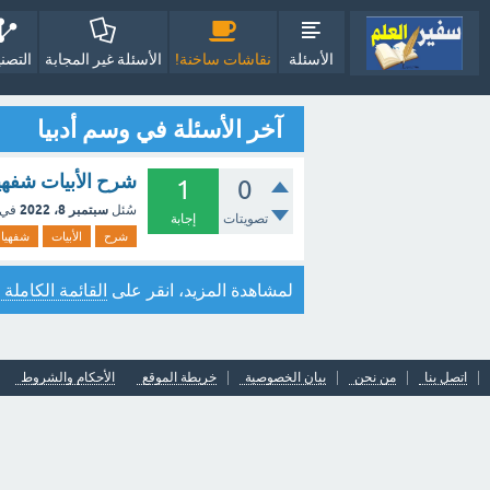
الأسئلة
نقاشات ساخنة!
الأسئلة غير المجابة
التصن
آخر الأسئلة في وسم أدبيا
شرح الأبيات شفهيا 
1
0
سبتمبر 8، 2022
سُئل
في 
تصويتات
إجابة
شرح
الأبيات
شفهيا
لمشاهدة المزيد، انقر على
القائمة الكاملة 
اتصل بنا
من نحن
بيان الخصوصية
خريطة الموقع
الأحكام والشروط